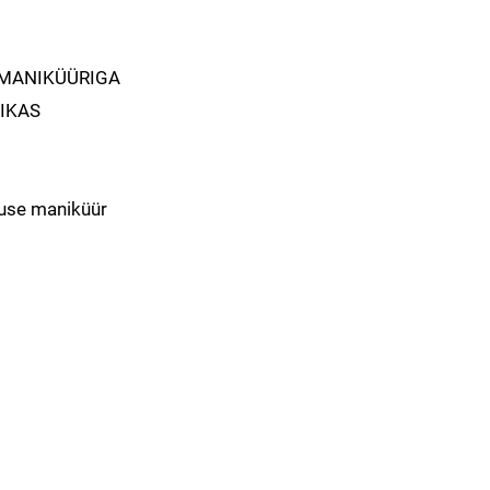
IMANIKÜÜRIGA
NIKAS
suse maniküür